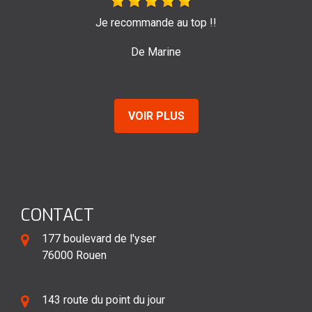
 recommande au top !!
Très bon travail de l'e
pour leur
De Marine
VOIR PLUS
CONTACT
177 boulevard de l'yser
76000 Rouen
143 route du point du jour