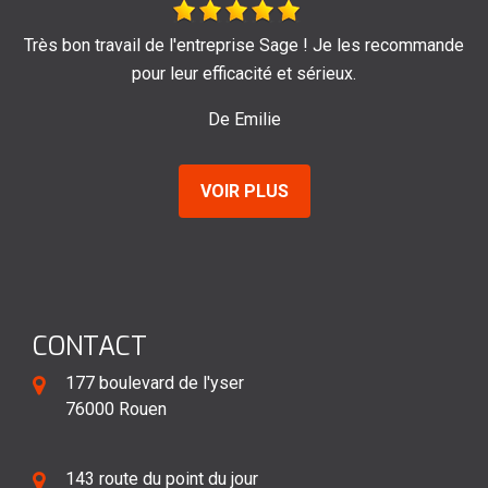
reprise Sage ! Je les recommande
Je recommand
ficacité et sérieux.
De Ma
e Emilie
VOIR PLUS
CONTACT
177 boulevard de l'yser
76000 Rouen
143 route du point du jour