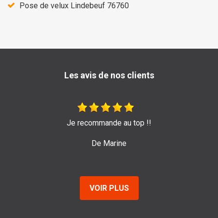
Pose de velux Lindebeuf 76760
Les avis de nos clients
Je recommande au top !!
Très bon travail
po
De Marine
VOIR PLUS