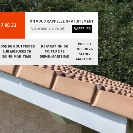
ON VOUS RAPPELLE GRATUITEMENT
7 95 33
POSE DE
POSE DE GOUTTIÈRES
RÉPARATION DE
VELUX 76
SUR MESURES 76
TOITURE 76
SEINE-
SEINE-MARITIME
SEINE-MARITIME
MARITIME