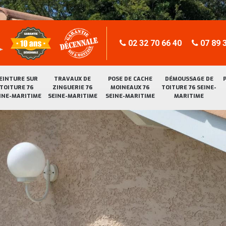
02 32 70 66 40
07 89 3
EINTURE SUR
TRAVAUX DE
POSE DE CACHE
DÉMOUSSAGE DE
TOITURE 76
ZINGUERIE 76
MOINEAUX 76
TOITURE 76 SEINE-
INE-MARITIME
SEINE-MARITIME
SEINE-MARITIME
MARITIME