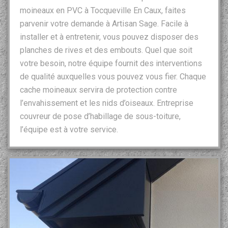
moineaux en PVC à Tocqueville En Caux, faites
parvenir votre demande à Artisan Sage. Facile à
installer et à entretenir, vous pouvez disposer des
planches de rives et des embouts. Quel que soit
votre besoin, notre équipe fournit des interventions
de qualité auxquelles vous pouvez vous fier. Chaque
cache moineaux servira de protection contre
l’envahissement et les nids d’oiseaux. Entreprise
couvreur de pose d’habillage de sous-toiture,
l’équipe est à votre service.