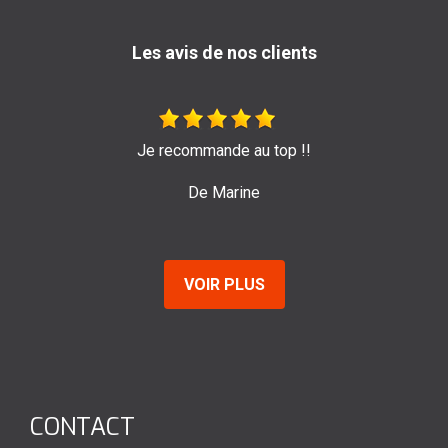
Les avis de nos clients
ommande au top !!
Très bon travail de l'entre
pour leur effi
De Marine
De 
VOIR PLUS
CONTACT