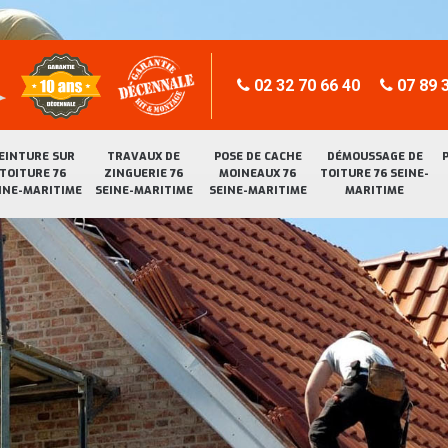
02 32 70 66 40
07 89 3
EINTURE SUR
TRAVAUX DE
POSE DE CACHE
DÉMOUSSAGE DE
TOITURE 76
ZINGUERIE 76
MOINEAUX 76
TOITURE 76 SEINE-
INE-MARITIME
SEINE-MARITIME
SEINE-MARITIME
MARITIME