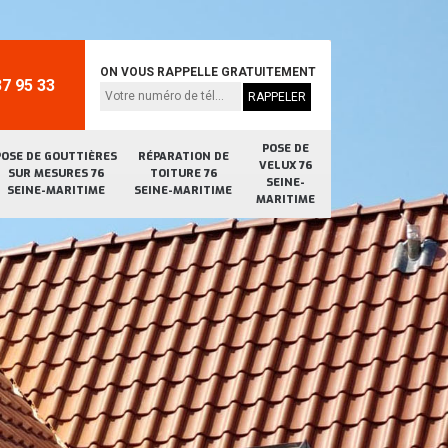
ON VOUS RAPPELLE GRATUITEMENT
7 95 33
POSE DE
POSE DE GOUTTIÈRES
RÉPARATION DE
VELUX 76
SUR MESURES 76
TOITURE 76
SEINE-
SEINE-MARITIME
SEINE-MARITIME
MARITIME