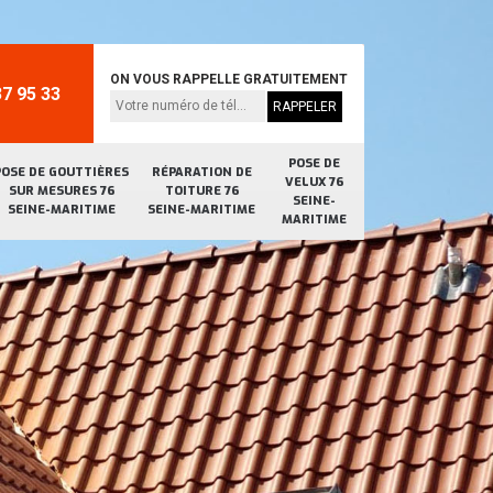
ON VOUS RAPPELLE GRATUITEMENT
7 95 33
POSE DE
POSE DE GOUTTIÈRES
RÉPARATION DE
VELUX 76
SUR MESURES 76
TOITURE 76
SEINE-
SEINE-MARITIME
SEINE-MARITIME
MARITIME