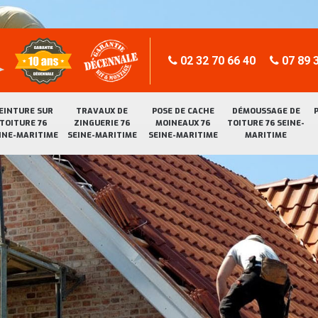
02 32 70 66 40
07 89 3
EINTURE SUR
TRAVAUX DE
POSE DE CACHE
DÉMOUSSAGE DE
TOITURE 76
ZINGUERIE 76
MOINEAUX 76
TOITURE 76 SEINE-
INE-MARITIME
SEINE-MARITIME
SEINE-MARITIME
MARITIME