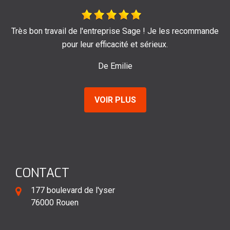
ntreprise Sage ! Je les recommande
Je recomma
efficacité et sérieux.
De 
De Emilie
VOIR PLUS
CONTACT
177 boulevard de l'yser
76000 Rouen