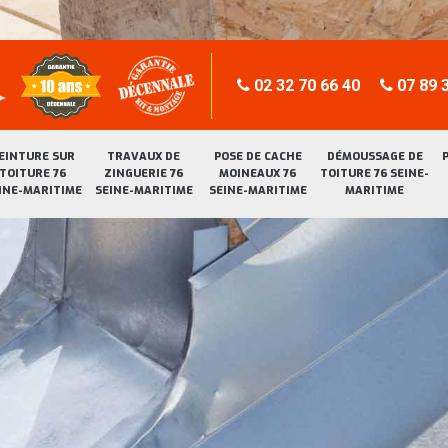
02 32 70 66 40
07 89 3
EINTURE SUR
TRAVAUX DE
POSE DE CACHE
DÉMOUSSAGE DE
TOITURE 76
ZINGUERIE 76
MOINEAUX 76
TOITURE 76 SEINE-
INE-MARITIME
SEINE-MARITIME
SEINE-MARITIME
MARITIME