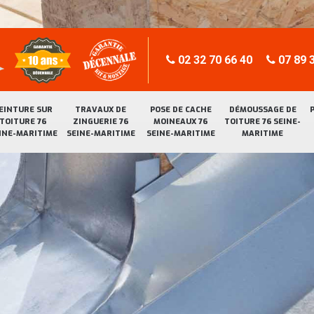
02 32 70 66 40
07 89 3
EINTURE SUR
TRAVAUX DE
POSE DE CACHE
DÉMOUSSAGE DE
TOITURE 76
ZINGUERIE 76
MOINEAUX 76
TOITURE 76 SEINE-
INE-MARITIME
SEINE-MARITIME
SEINE-MARITIME
MARITIME