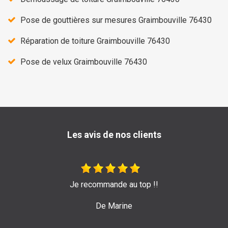
Pose de gouttières sur mesures Graimbouville 76430
Réparation de toiture Graimbouville 76430
Pose de velux Graimbouville 76430
Les avis de nos clients
e au top !!
Très bon travail de l'entreprise 
pour leur efficacité 
arine
De Emilie