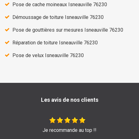
Pose de cache moineaux Isneauville 76230
Démoussage de toiture Isneauville 76230
Pose de gouttières sur mesures Isneauville 76230
Réparation de toiture Isneauville 76230
Pose de velux Isneauville 76230
Les avis de nos clients
 top !!
Très bon travail de l'entreprise Sage 
pour leur efficacité et sé