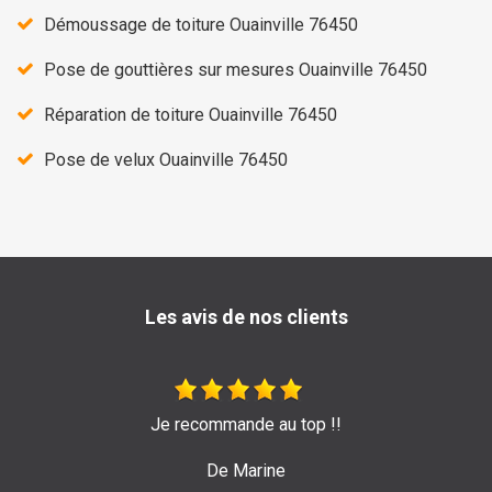
Démoussage de toiture Ouainville 76450
Pose de gouttières sur mesures Ouainville 76450
Réparation de toiture Ouainville 76450
Pose de velux Ouainville 76450
Les avis de nos clients
 !!
Très bon travail de l'entreprise Sage ! Je
pour leur efficacité et sérieux