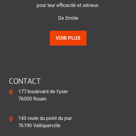
 et sérieux.
De Marine
e
VOIR PLUS
CONTACT
177 boulevard de l'yser
76000 Rouen
143 route du point du jour
76190 Valliquerville