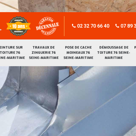
02 32 70 66 40
07 89 3
EINTURE SUR
TRAVAUX DE
POSE DE CACHE
DÉMOUSSAGE DE
TOITURE 76
ZINGUERIE 76
MOINEAUX 76
TOITURE 76 SEINE-
INE-MARITIME
SEINE-MARITIME
SEINE-MARITIME
MARITIME