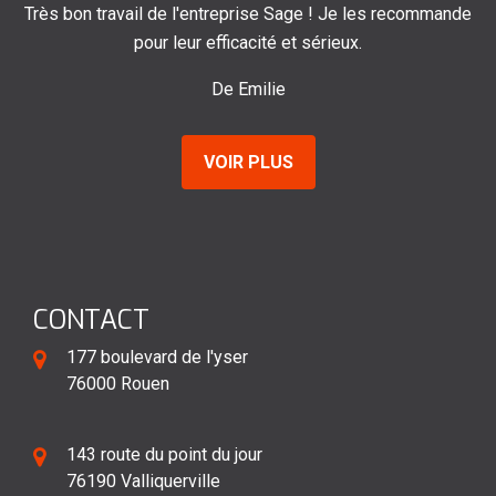
l'entreprise Sage ! Je les recommande
Je recom
ur efficacité et sérieux.
D
De Emilie
VOIR PLUS
CONTACT
177 boulevard de l'yser
76000 Rouen
143 route du point du jour
76190 Valliquerville