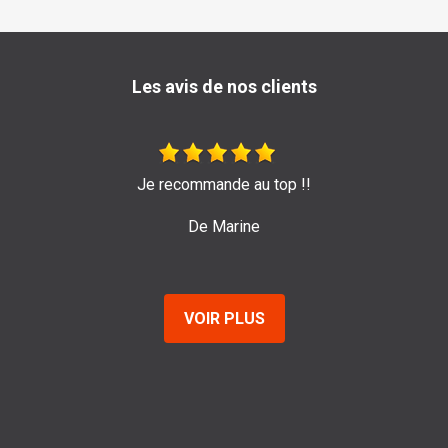
Les avis de nos clients
nde au top !!
Très bon travail de l'entrepris
pour leur efficacit
Marine
De Emil
VOIR PLUS