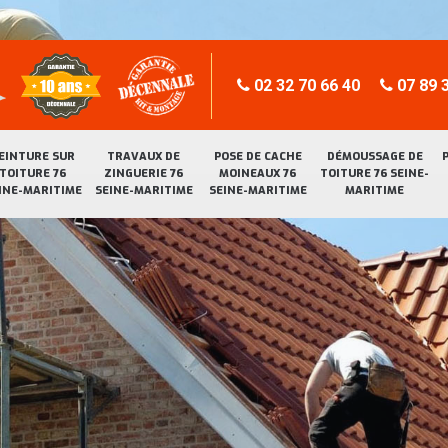
02 32 70 66 40
07 89 3
EINTURE SUR
TRAVAUX DE
POSE DE CACHE
DÉMOUSSAGE DE
TOITURE 76
ZINGUERIE 76
MOINEAUX 76
TOITURE 76 SEINE-
INE-MARITIME
SEINE-MARITIME
SEINE-MARITIME
MARITIME