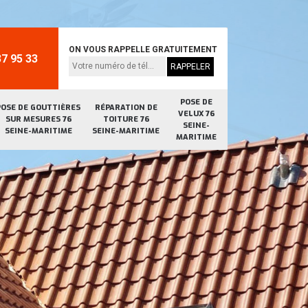
ON VOUS RAPPELLE GRATUITEMENT
7 95 33
POSE DE
POSE DE GOUTTIÈRES
RÉPARATION DE
VELUX 76
SUR MESURES 76
TOITURE 76
SEINE-
SEINE-MARITIME
SEINE-MARITIME
MARITIME