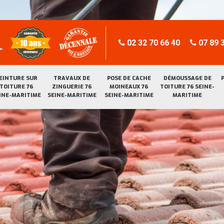
02 32 70 66 40
07 89 3
EINTURE SUR
TRAVAUX DE
POSE DE CACHE
DÉMOUSSAGE DE
TOITURE 76
ZINGUERIE 76
MOINEAUX 76
TOITURE 76 SEINE-
INE-MARITIME
SEINE-MARITIME
SEINE-MARITIME
MARITIME