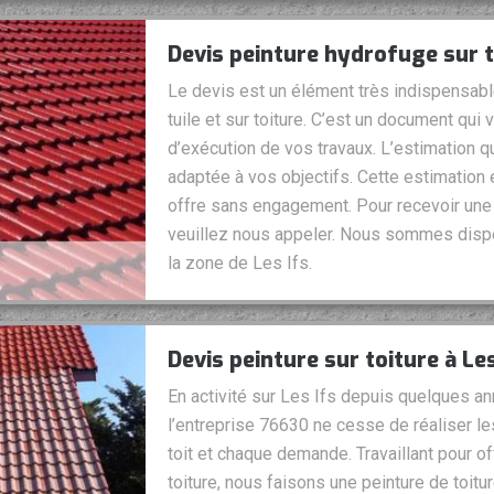
Devis peinture hydrofuge sur tu
Le devis est un élément très indispensable
tuile et sur toiture. C’est un document qui 
d’exécution de vos travaux. L’estimation 
adaptée à vos objectifs. Cette estimation 
offre sans engagement. Pour recevoir une b
veuillez nous appeler. Nous sommes dispo
la zone de Les Ifs.
Devis peinture sur toiture à Les
En activité sur Les Ifs depuis quelques an
l’entreprise 76630 ne cesse de réaliser l
toit et chaque demande. Travaillant pour off
toiture, nous faisons une peinture de toi