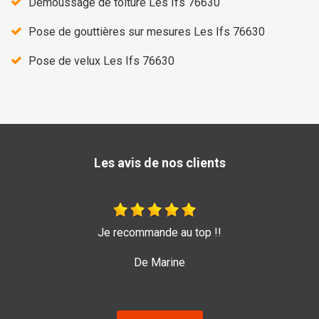
Démoussage de toiture Les Ifs 76630
Pose de gouttières sur mesures Les Ifs 76630
Pose de velux Les Ifs 76630
Les avis de nos clients
mande au top !!
Très bon travail de l'entrepr
pour leur efficac
e Marine
De Em