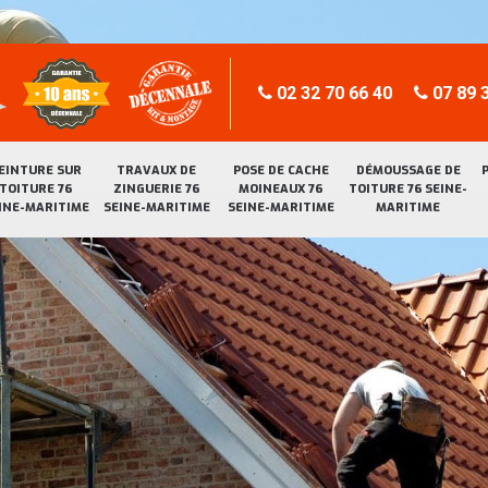
02 32 70 66 40
07 89 3
EINTURE SUR
TRAVAUX DE
POSE DE CACHE
DÉMOUSSAGE DE
TOITURE 76
ZINGUERIE 76
MOINEAUX 76
TOITURE 76 SEINE-
INE-MARITIME
SEINE-MARITIME
SEINE-MARITIME
MARITIME