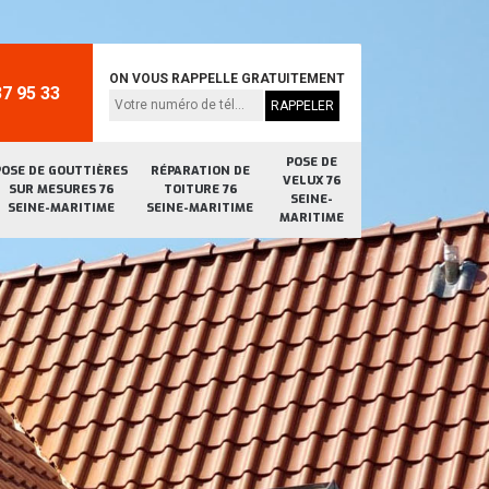
ON VOUS RAPPELLE GRATUITEMENT
7 95 33
POSE DE
POSE DE GOUTTIÈRES
RÉPARATION DE
VELUX 76
SUR MESURES 76
TOITURE 76
SEINE-
SEINE-MARITIME
SEINE-MARITIME
MARITIME