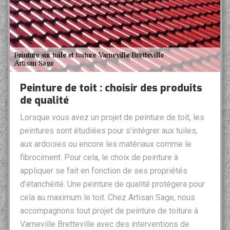
Peinture de toit : choisir des produits
de qualité
Lorsque vous avez un projet de peinture de toit, les
peintures sont étudiées pour s’intégrer aux tuiles,
aux ardoises ou encore les matériaux comme le
fibrociment. Pour cela, le choix de peinture à
appliquer se fait en fonction de ses propriétés
d’étanchéité. Une peinture de qualité protégera pour
cela au maximum le toit. Chez Artisan Sage, nous
accompagnons tout projet de peinture de toiture à
Varneville Bretteville avec des interventions de