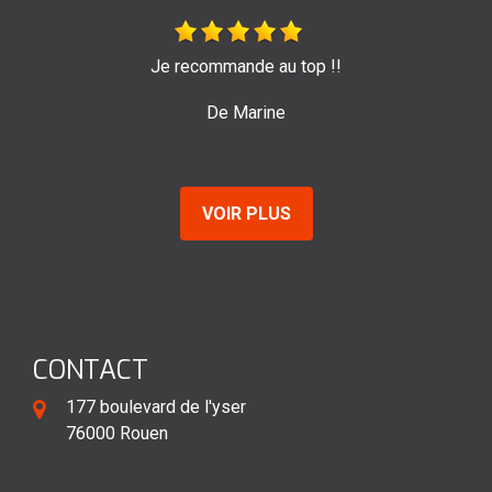
ommande au top !!
Très bon travail de l'entre
pour leur effi
De Marine
De 
VOIR PLUS
CONTACT
177 boulevard de l'yser
76000 Rouen